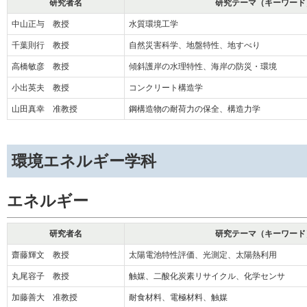
研究者名
研究テーマ（キーワード
中山正与 教授
水質環境工学
千葉則行 教授
自然災害科学、地盤特性、地すべり
高橋敏彦 教授
傾斜護岸の水理特性、海岸の防災・環境
小出英夫 教授
コンクリート構造学
山田真幸 准教授
鋼構造物の耐荷力の保全、構造力学
環境エネルギー学科
エネルギー
研究者名
研究テーマ（キーワード
齋藤輝文 教授
太陽電池特性評価、光測定、太陽熱利用
丸尾容子 教授
触媒、二酸化炭素リサイクル、化学センサ
加藤善大 准教授
耐食材料、電極材料、触媒