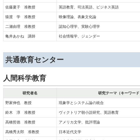
佐藤夏子 准教授
英語教育、司法英語、ビジネス英語
猿渡 学 准教授
映像理論、表象文化論
二瀬由理 准教授
認知心理学、実験心理学
亀井あかね 講師
社会情報学、ジェンダー
共通教育センター
人間科学教育
研究者名
研究テーマ（キーワード
野家伸也 教授
現象学とシステム論の統合
鈴木 淳 准教授
ヴィクトリア朝小説研究、英語教育
高橋哲徳 准教授
アメリカ文学、批評理論
高橋秀太郎 准教授
日本近代文学