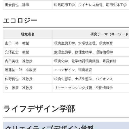
田倉哲也 講師
磁気応用工学、ワイヤレス給電、応用生体工学
エコロジー
研究者名
研究テーマ（キーワード
山田一裕 教授
環境生態工学、水環境管理、環境教育
穴澤正宏 教授
数理生態学、数理生物学、理論物理学
内田美穂 准教授
環境化学、化学物質環境動態、暴露解析
近藤祐一郎 准教授
エコデザイン、環境教育
佐野哲也 准教授
植物生態学、土壌生態学、バイオマス
牧 雅康 准教授
リモートセンシング技術、空間情報学
ライフデザイン学部
クリエイティブデザイン学科