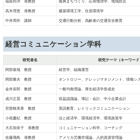
福留邦洋 准教授
復興まちづくり、応用地理学、地域防災
高木理恵 准教授
建築環境工学、住居環境学
中井周作 講師
交通行動分析、高齢者の交通安全教育
経営コミュニケーション学科
研究者名
研究テーマ（キーワード
阿部俊哉 教授
経営学、組織運営
岡部雅夫 教授
オントロジー、ナレッジマネジメント、情報シ
金井辰郎 教授
一般均衡理論、厚生経済学形成史
成川正晃 教授
収益認識論、簿記・会計、中小企業会計
宮曽根美香 教授
英語教育、レトリックコミュニケーション
小祝慶紀 教授
法と経済学、環境経済学、環境政策学
大石加奈子 准教授
コミュニケーション科学、コーチング
佐藤飛鳥 准教授
アメリカ労働市場論、人的資源管理論