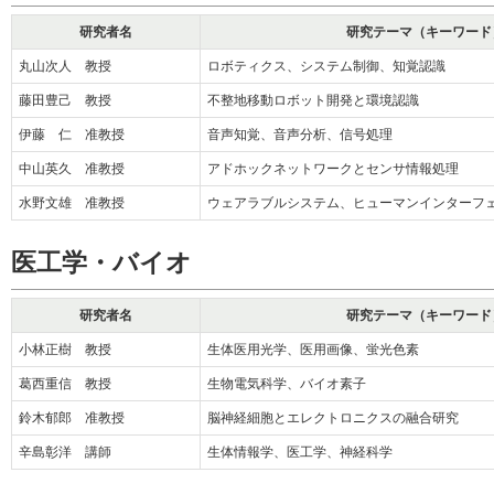
研究者名
研究テーマ（キーワード
丸山次人 教授
ロボティクス、システム制御、知覚認識
藤田豊己 教授
不整地移動ロボット開発と環境認識
伊藤 仁 准教授
音声知覚、音声分析、信号処理
中山英久 准教授
アドホックネットワークとセンサ情報処理
水野文雄 准教授
ウェアラブルシステム、ヒューマンインターフ
医工学・バイオ
研究者名
研究テーマ（キーワード
小林正樹 教授
生体医用光学、医用画像、蛍光色素
葛西重信 教授
生物電気科学、バイオ素子
鈴木郁郎 准教授
脳神経細胞とエレクトロニクスの融合研究
辛島彰洋 講師
生体情報学、医工学、神経科学