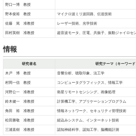
野口一博 教授
野本俊裕 教授
マイクロ波ミリ波回路、伝送技術
佐藤 篤 准教授
レーザー技術、光学技術
田村英樹 准教授
超音波モータ、圧電、共振子、振動ジャイロセ
情報
研究者名
研究テーマ（キーワード
木戸 博 教授
音響分析、聴取印象、法工学
村岡一信 教授
コンピュータグラフィックス、情報工学
河野公一 准教授
衛星リモートセンシング、画像処理
鈴木健一 准教授
計算機工学、アプリケーションプログラム
角田 裕 准教授
情報ネットワーク、セキュリティ管理技術
松田勝敬 准教授
組込みシステム、インターネット技術
三浦直樹 准教授
認知神経科学、認知工学、脳機能計測