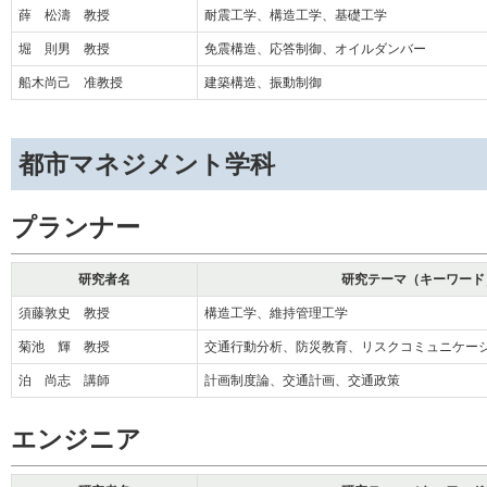
薛 松濤 教授
耐震工学、構造工学、基礎工学
堀 則男 教授
免震構造、応答制御、オイルダンバー
船木尚己 准教授
建築構造、振動制御
都市マネジメント学科
プランナー
研究者名
研究テーマ（キーワード
須藤敦史 教授
構造工学、維持管理工学
菊池 輝 教授
交通行動分析、防災教育、リスクコミュニケー
泊 尚志 講師
計画制度論、交通計画、交通政策
エンジニア