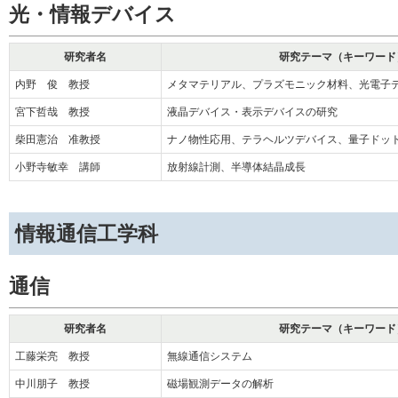
光・情報デバイス
研究者名
研究テーマ（キーワード
内野 俊 教授
メタマテリアル、プラズモニック材料、光電子
宮下哲哉 教授
液晶デバイス・表示デバイスの研究
柴田憲治 准教授
ナノ物性応用、テラヘルツデバイス、量子ドッ
小野寺敏幸 講師
放射線計測、半導体結晶成長
情報通信工学科
通信
研究者名
研究テーマ（キーワード
工藤栄亮 教授
無線通信システム
中川朋子 教授
磁場観測データの解析