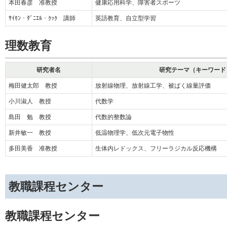
本田春彦 准教授
健康応用科学、障害者スポーツ
ｻｲﾓﾝ・ﾀﾞﾆｴﾙ・ｸｯｸ 講師
英語教育、自立型学習
理数教育
研究者名
研究テーマ（キーワード
梅田健太郎 教授
放射線物理、放射線工学、被ばく線量評価
小川淑人 教授
代数学
島田 勉 教授
代数的整数論
新井敏一 教授
低温物理学、低次元電子物性
多田美香 准教授
生体内レドックス、フリーラジカル反応機構
教職課程センター
教職課程センター