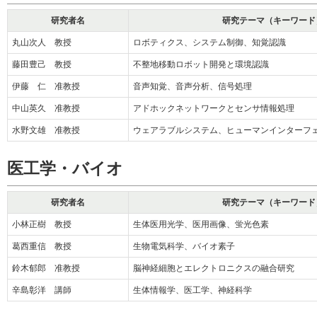
研究者名
研究テーマ（キーワード
丸山次人 教授
ロボティクス、システム制御、知覚認識
藤田豊己 教授
不整地移動ロボット開発と環境認識
伊藤 仁 准教授
音声知覚、音声分析、信号処理
中山英久 准教授
アドホックネットワークとセンサ情報処理
水野文雄 准教授
ウェアラブルシステム、ヒューマンインターフ
医工学・バイオ
研究者名
研究テーマ（キーワード
小林正樹 教授
生体医用光学、医用画像、蛍光色素
葛西重信 教授
生物電気科学、バイオ素子
鈴木郁郎 准教授
脳神経細胞とエレクトロニクスの融合研究
辛島彰洋 講師
生体情報学、医工学、神経科学