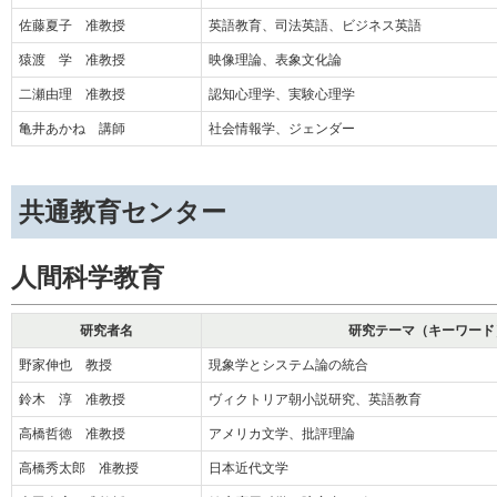
佐藤夏子 准教授
英語教育、司法英語、ビジネス英語
猿渡 学 准教授
映像理論、表象文化論
二瀬由理 准教授
認知心理学、実験心理学
亀井あかね 講師
社会情報学、ジェンダー
共通教育センター
人間科学教育
研究者名
研究テーマ（キーワード
野家伸也 教授
現象学とシステム論の統合
鈴木 淳 准教授
ヴィクトリア朝小説研究、英語教育
高橋哲徳 准教授
アメリカ文学、批評理論
高橋秀太郎 准教授
日本近代文学