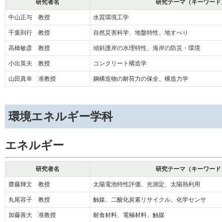
研究者名
研究テーマ（キーワード
中山正与 教授
水質環境工学
千葉則行 教授
自然災害科学、地盤特性、地すべり
高橋敏彦 教授
傾斜護岸の水理特性、海岸の防災・環境
小出英夫 教授
コンクリート構造学
山田真幸 准教授
鋼構造物の耐荷力の保全、構造力学
環境エネルギー学科
エネルギー
研究者名
研究テーマ（キーワード
齋藤輝文 教授
太陽電池特性評価、光測定、太陽熱利用
丸尾容子 教授
触媒、二酸化炭素リサイクル、化学センサ
加藤善大 准教授
耐食材料、電極材料、触媒