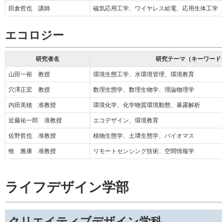
田倉哲也 講師
磁気応用工学、ワイヤレス給電、応用生体工学
エコロジー
研究者名
研究テーマ（キーワード
山田一裕 教授
環境生態工学、水環境管理、環境教育
穴澤正宏 教授
数理生態学、数理生物学、理論物理学
内田美穂 准教授
環境化学、化学物質環境動態、暴露解析
近藤祐一郎 准教授
エコデザイン、環境教育
佐野哲也 准教授
植物生態学、土壌生態学、バイオマス
牧 雅康 准教授
リモートセンシング技術、空間情報学
ライフデザイン学部
クリエイティブデザイン学科