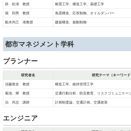
薛 松濤 教授
耐震工学、構造工学、基礎工学
堀 則男 教授
免震構造、応答制御、オイルダンバー
船木尚己 准教授
建築構造、振動制御
都市マネジメント学科
プランナー
研究者名
研究テーマ（キーワード
須藤敦史 教授
構造工学、維持管理工学
菊池 輝 教授
交通行動分析、防災教育、リスクコミュニケー
泊 尚志 講師
計画制度論、交通計画、交通政策
エンジニア