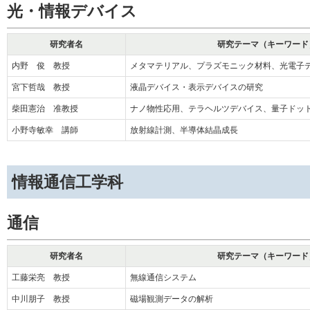
光・情報デバイス
研究者名
研究テーマ（キーワード
内野 俊 教授
メタマテリアル、プラズモニック材料、光電子
宮下哲哉 教授
液晶デバイス・表示デバイスの研究
柴田憲治 准教授
ナノ物性応用、テラヘルツデバイス、量子ドッ
小野寺敏幸 講師
放射線計測、半導体結晶成長
情報通信工学科
通信
研究者名
研究テーマ（キーワード
工藤栄亮 教授
無線通信システム
中川朋子 教授
磁場観測データの解析