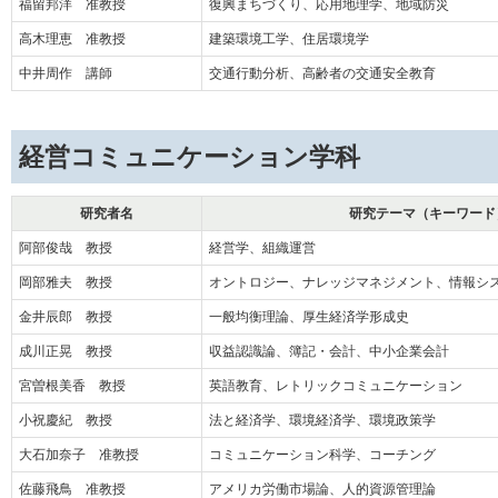
福留邦洋 准教授
復興まちづくり、応用地理学、地域防災
高木理恵 准教授
建築環境工学、住居環境学
中井周作 講師
交通行動分析、高齢者の交通安全教育
経営コミュニケーション学科
研究者名
研究テーマ（キーワード
阿部俊哉 教授
経営学、組織運営
岡部雅夫 教授
オントロジー、ナレッジマネジメント、情報シ
金井辰郎 教授
一般均衡理論、厚生経済学形成史
成川正晃 教授
収益認識論、簿記・会計、中小企業会計
宮曽根美香 教授
英語教育、レトリックコミュニケーション
小祝慶紀 教授
法と経済学、環境経済学、環境政策学
大石加奈子 准教授
コミュニケーション科学、コーチング
佐藤飛鳥 准教授
アメリカ労働市場論、人的資源管理論