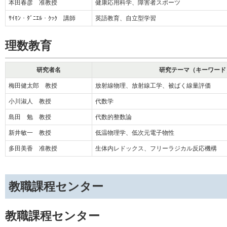
本田春彦 准教授
健康応用科学、障害者スポーツ
ｻｲﾓﾝ・ﾀﾞﾆｴﾙ・ｸｯｸ 講師
英語教育、自立型学習
理数教育
研究者名
研究テーマ（キーワード
梅田健太郎 教授
放射線物理、放射線工学、被ばく線量評価
小川淑人 教授
代数学
島田 勉 教授
代数的整数論
新井敏一 教授
低温物理学、低次元電子物性
多田美香 准教授
生体内レドックス、フリーラジカル反応機構
教職課程センター
教職課程センター