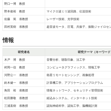
野口一博 教授
野本俊裕 教授
マイクロ波ミリ波回路、伝送技術
佐藤 篤 准教授
レーザー技術、光学技術
田村英樹 准教授
超音波モータ、圧電、共振子、振動ジャイロセ
情報
研究者名
研究テーマ（キーワード
木戸 博 教授
音響分析、聴取印象、法工学
村岡一信 教授
コンピュータグラフィックス、情報工学
河野公一 准教授
衛星リモートセンシング、画像処理
鈴木健一 准教授
計算機工学、アプリケーションプログラム
角田 裕 准教授
情報ネットワーク、セキュリティ管理技術
松田勝敬 准教授
組込みシステム、インターネット技術
三浦直樹 准教授
認知神経科学、認知工学、脳機能計測