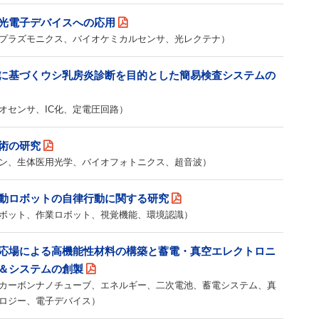
光電子デバイスへの応用
プラズモニクス、バイオケミカルセンサ、光レクテナ）
に基づくウシ乳房炎診断を目的とした簡易検査システムの
オセンサ、IC化、定電圧回路）
術の研究
ン、生体医用光学、バイオフォトニクス、超音波）
動ロボットの自律行動に関する研究
ボット、作業ロボット、視覚機能、環境認識）
応場による高機能性材料の構築と蓄電・真空エレクトロニ
＆システムの創製
カーボンナノチューブ、エネルギー、二次電池、蓄電システム、真
ロジー、電子デバイス）