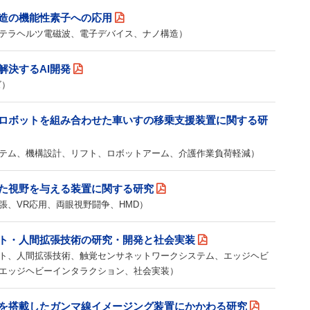
造の機能性素子への応用
テラヘルツ電磁波、電子デバイス、ナノ構造）
解決するAI開発
ズ）
ロボットを組み合わせた車いすの移乗支援装置に関する研
テム、機構設計、リフト、ロボットアーム、介護作業負荷軽減）
た視野を与える装置に関する研究
張、VR応用、両眼視野闘争、HMD）
ト・人間拡張技術の研究・開発と社会実装
ト、人間拡張技術、触覚センサネットワークシステム、エッジヘビ
エッジヘビーインタラクション、社会実装）
を搭載したガンマ線イメージング装置にかかわる研究