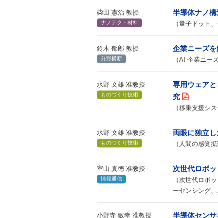
半導体ナノ構
柴田 憲治 教授
ナノテク・材料
（量子ドット、
企業ニーズを
鈴木 郁郎 教授
分野横断
（AI 企業ニー
専用ウェアと
水野 文雄 准教授
ものづくり技術
究
（移乗支援シス
両眼に独立し
水野 文雄 准教授
ものづくり技術
（人間の感覚拡
次世代ロボッ
室山 真徳 准教授
情報通信
（次世代ロボッ
ーセンシング、
半導体センサ
小野寺 敏幸 准教授