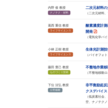
二次元材料の
内野 俊 教授
ナノテク・材料
（二次元材料、
酸素濃度計測
葛西 重信 教授
ライフサイエンス
開発
（電気化学バイ
生体光計測技
小林 正樹 教授
ライフサイエンス
（バイオフォト
不整地作業移
藤田 豊己 教授
ものづくり技術
（不整地移動ロ
非平衡励起反
下位 法弘 教授
分野横断
クスデバイス
（低炭素社会、
空、ナノテクノ