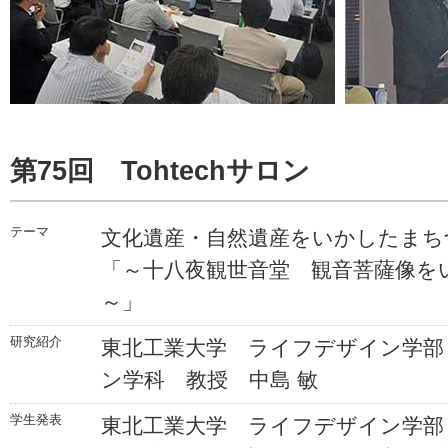
第75回 Tohtechサロン
テーマ
文化遺産・自然遺産をいかしたまち
「～十八夜観世音堂 観音菩薩像を
～」
研究紹介
東北工業大学 ライフデザイン学部
ン学科 教授 中島 敏
学生発表
東北工業大学 ライフデザイン学部