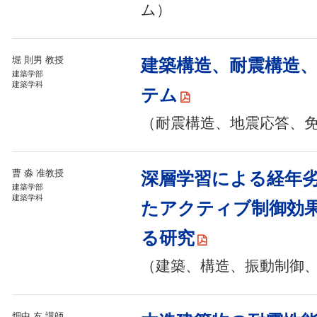
ム）
堀 則男 教授
建築構造、耐震構造
建築学部
建築学科
テム
（耐震構造、地震応答、
曹 淼 准教授
深層学習による経年
建築学部
建築学科
たアクティブ制御効
る研究
（建築、構造、振動制御
畑中 友 講師