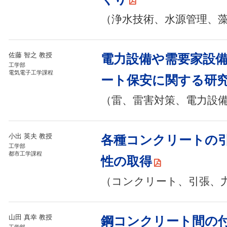
（浄水技術、水源管理、
佐藤 智之 教授
電力設備や需要家設
工学部
電気電子工学課程
ート保安に関する研
（雷、雷害対策、電力設
小出 英夫 教授
各種コンクリートの
工学部
都市工学課程
性の取得
（コンクリート、引張、
山田 真幸 教授
鋼コンクリート間の
工学部