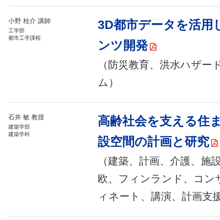
小野 桂介 講師
3D都市データを活用
工学部
都市工学課程
ンツ開発
（防災教育、洪水ハザー
ム）
石井 敏 教授
高齢社会を支える住
建築学部
建築学科
設空間の計画と研究
（建築、計画、介護、施
欧、フィンランド、コン
ィネート、講演、計画支