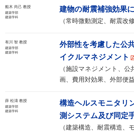
船木 尚己 教授
建物の耐震補強効果
建築学部
建築学科
（常時微動測定、耐震改
有川 智 教授
外部性を考慮した公
建築学部
建築学科
イクルマネジメント
（施設マネジメント、公
画、費用対効果、外部便
薛 松濤 教授
構造ヘルスモニタリ
建築学部
建築学科
測システム及び同定
（建築構造、耐震構造、