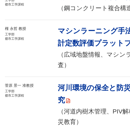
都市工学課程
（鋼コンクリート複合構
権 永哲 教授
マシンラーニング手
工学部
都市工学課程
計定数評価プラット
（広域地盤情報、マシン
査）
菅原 景一 准教授
河川環境の保全と防
工学部
都市工学課程
究
（河道内樹木管理、PIV
災教育）