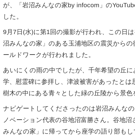
が、「岩沼みんなの家
by infocom
」の
YouTub
した。
9
月
7
日
(
水
)
に第
1
回の撮影が行われ、この日は
沼みんなの家」のある玉浦地区の震災からの
ールドワークが行われました。
あいにくの雨の中でしたが、千年希望の丘に
学、慰霊碑に参拝し、津波被害があったとは
樹木の中にある青々とした緑の丘陵から景色
ナビゲートしてくださったのは岩沼みんなの
ノベーション代表の谷地沼富勝さん。谷地沼
みんなの家」に帰ってから座学の語り部もし