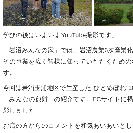
学びの後はいよいよ
YouTube
撮影です。
「岩沼みんなの家」では、岩沼農業
6
次産業
その事業を広く皆様に知っていただくための
す。
今回は岩沼玉浦地区で生産した
”
ひとめぼれ
”1
「みんなの煎餅」の紹介です。ECサイトに
影しました。
お店の方からのコメントを和気あいあいとし