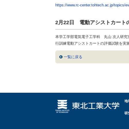
https://www.rc-center.tohtech.ac.jp/topics
2月22日 電動アシストカート
本学工学部電気電子工学科 丸山 次人研
行訓練電動アシストカートの評価試験を実
一覧に戻る
地
研