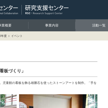
事業概要
事業内容
活動一覧
0年度
イベント
る看板づくり」
業。児童館の看板を飾る雄勝石を使ったストーンアートを制作。「手を