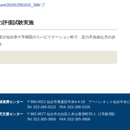
/event/201812061615_399/
の評価試験実施
究室が仙台赤十字病院のリハビリテーション科で、足の不自由な方の歩
施。
域連携センター
〒980-0021 仙台市青葉区中央4-4-19 アーバンネット仙台中央
Tel.
022-266-5222
FAX.
022-266-5226
究支援センター
〒982-8577 仙台市太白区八木山香澄町35-1（1号館3階）
Tel.
022-305-3800
FAX.
022-305-3808